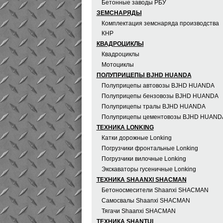
Бетонные заводы РБУ
ЗЕМСНАРЯДЫ
Комплектация земснаряда производства
КНР
КВАДРОЦИКЛЫ
Квадроциклы
Мотоциклы
ПОЛУПРИЦЕПЫ BJHD HUANDA
Полуприцепы автовозы BJHD HUANDA
Полуприцепы бензовозы BJHD HUANDA
Полуприцепы тралы BJHD HUANDA
Полуприцепы цементовозы BJHD HUAND
ТЕХНИКА LONKING
Катки дорожные Lonking
Погрузчики фронтальные Lonking
Погрузчики вилочные Lonking
Экскаваторы гусеничные Lonking
ТЕХНИКА SHAANXI SHACMAN
Бетоносмесители Shaanxi SHACMAN
Самосвалы Shaanxi SHACMAN
Тягачи Shaanxi SHACMAN
ТЕХНИКА SHANTUI