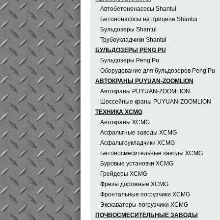
Автобетононасосы Shantui
Бетононасосы на прицепе Shantui
Бульдозеры Shantui
Трубоукладчики Shantui
БУЛЬДОЗЕРЫ PENG PU
Бульдозеры Peng Pu
Оборудование для бульдозеров Peng Pu
АВТОКРАНЫ PUYUAN-ZOOMLION
Автокраны PUYUAN-ZOOMLION
Шоссейные краны PUYUAN-ZOOMLION
ТЕХНИКА XCMG
Автокраны XCMG
Асфальтные заводы XCMG
Асфальтоукладчики XCMG
Бетоносмесительные заводы XCMG
Буровые установки XCMG
Грейдеры XCMG
Фрезы дорожные XCMG
Фронтальные погрузчики XCMG
Экскаваторы-погрузчики XCMG
ПОЧВОСМЕСИТЕЛЬНЫЕ ЗАВОДЫ