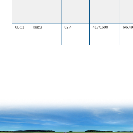
6BG1
Isuzu
82,4
417/1600
6/6.4