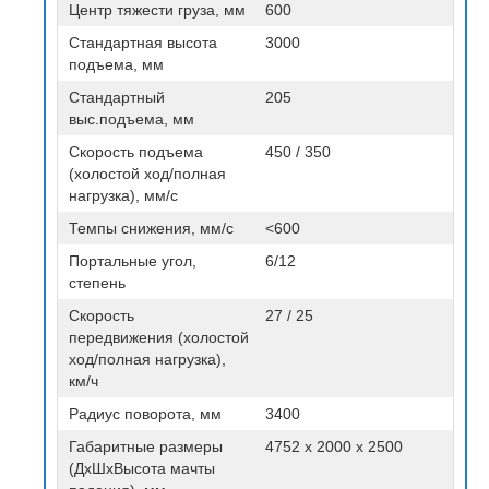
Центр тяжести груза, мм
600
Стандартная высота
3000
подъема, мм
Стандартный
205
выс.подъема, мм
Скорость подъема
450 / 350
(холостой ход/полная
нагрузка), мм/с
Темпы снижения, мм/с
<600
Портальные угол,
6/12
степень
Скорость
27 / 25
передвижения (холостой
ход/полная нагрузка),
км/ч
Радиус поворота, мм
3400
Габаритные размеры
4752 х 2000 х 2500
(ДхШхВысота мачты