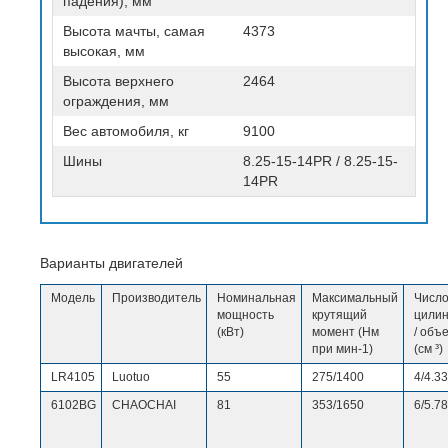
падения), мм
Высота мачты, самая
4373
высокая, мм
Высота верхнего
2464
ограждения
, мм
Вес автомобиля, кг
9100
Шины
8.25-15-14PR / 8.25-15-
14PR
Варианты двигателей
Модель
Производитель
Номинальная
Максимальный
Числ
мощность
крутящий
цили
(кВт)
момент (Нм
/ объ
при мин-1)
(см ³)
LR4105
Luotuo
55
275/1400
4/4.33
6102BG
CHAOCHAI
81
353/1650
6/5.7